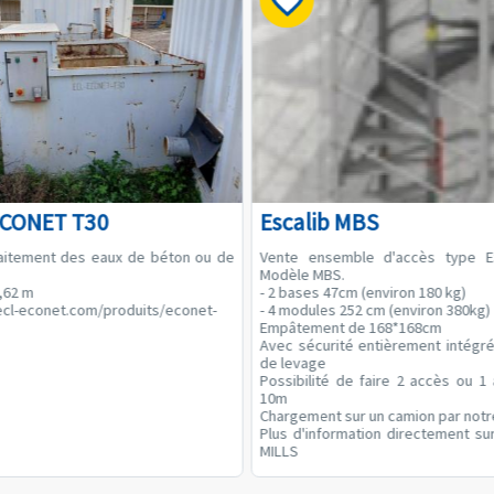
ECONET T30
Escalib MBS
raitement des eaux de béton ou de
Vente ensemble d'accès type 
Modèle MBS.
1,62 m
- 2 bases 47cm (environ 180 kg)
ecl-econet.com/produits/econet-
- 4 modules 252 cm (environ 380kg)
Empâtement de 168*168cm
Avec sécurité entièrement intégré
de levage
Possibilité de faire 2 accès ou 1
10m
Chargement sur un camion par notr
Plus d'information directement su
MILLS
Valeur à neuf 8000€