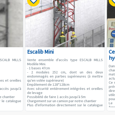
Escalib Mini
Ce
hy
ESCALB MILLS
Vente ensemble d'accès type ESCALB MILLS
Modèle Mini.
Dan
- 1 bases 47cm
cha
- 2 modules 252 cm, dont un des deux
mat
endommagés en parties supérieures (à mettre
act
es et oreilles
qu'en volée supérieure)
Ce 
Empâtement de 128*128cm
pré
 accès jusqu'à
Avec sécurité entièrement intégrées et oreilles
dir
de levage
uti
e chantier
Possibilité de faire 1 accès jusqu'à 5m
pour
r le catalogue
Chargement sur un camion par notre chantier
Le
Plus d'information directement sur le catalogue
fon
MILLS
• Un
Valeur à neuf 4000€