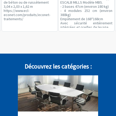
de béton ou de ruissèlement
ESCALB MILLS Modèle MBS.
3,04 x 2,03 x 1,62 m
- 2 bases 47cm (environ 180 kg)
https://www.ecl-
- 4 modules 252 cm (environ
econet.com/produits/econet-
380kg)
traitements/
Empâtement de 168*168cm
Avec sécurité entièrement
intégrées et oreilles de levage
Possibilité de faire 2 accès ou 1
accès jusqu'à 10m
Chargement sur un camion par
notre chantier
Plus d'information directement
sur le catalogue MILLS
Valeur à neuf 8000€
Découvrez les catégories :