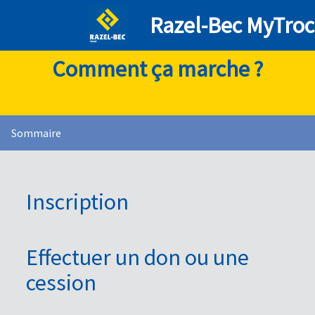
Razel-Bec MyTroc
Comment ça marche ?
Sommaire
Inscription
Pourquoi dois-je m'inscrire ?
Effectuer un don ou une
cession
Comment m'inscrire ?