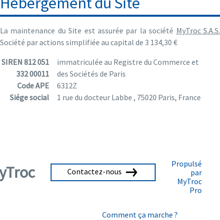
Hébergement du Site
La maintenance du Site est assurée par la société
MyTroc S.A.S
Société par actions simplifiée au capital de 3 134,30 €
SIREN 812 051
immatriculée au Registre du Commerce et
332 00011
des Sociétés de Paris
Code APE
6312Z
Siége social
1 rue du docteur Labbe , 75020 Paris, France
Propulsé
yTroc
Contactez-nous
par
MyTroc
Pro
Comment ça marche ?