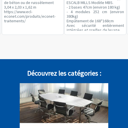
de béton ou de ruissèlement
ESCALB MILLS Modèle MBS.
3,04 x 2,03 x 1,62 m
- 2 bases 47cm (environ 180 kg)
https://www.ecl-
- 4 modules 252 cm (environ
econet.com/produits/econet-
380kg)
traitements/
Empâtement de 168*168cm
Avec sécurité entièrement
intégrées et oreilles de levage
Possibilité de faire 2 accès ou 1
accès jusqu'à 10m
Chargement sur un camion par
notre chantier
Plus d'information directement
sur le catalogue MILLS
Valeur à neuf 8000€
Découvrez les catégories :