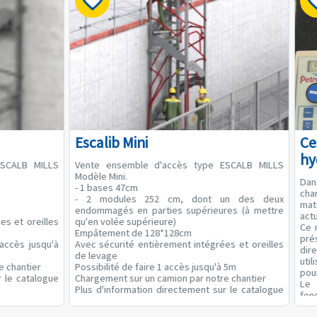
Escalib Mini
Ce
hy
ESCALB MILLS
Vente ensemble d'accès type ESCALB MILLS
Modèle Mini.
Dan
- 1 bases 47cm
cha
- 2 modules 252 cm, dont un des deux
mat
endommagés en parties supérieures (à mettre
act
es et oreilles
qu'en volée supérieure)
Ce 
Empâtement de 128*128cm
pré
 accès jusqu'à
Avec sécurité entièrement intégrées et oreilles
dir
de levage
uti
e chantier
Possibilité de faire 1 accès jusqu'à 5m
pour
r le catalogue
Chargement sur un camion par notre chantier
Le
Plus d'information directement sur le catalogue
fon
MILLS
• Un
Valeur à neuf 4000€