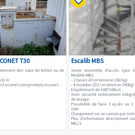
ECONET T30
Escalib MBS
raitement des eaux de béton ou de
Vente ensemble d'accès type 
Modèle MBS.
1,62 m
- 2 bases 47cm (environ 180 kg)
ecl-econet.com/produits/econet-
- 4 modules 252 cm (environ 380kg)
Empâtement de 168*168cm
Avec sécurité entièrement intégré
de levage
Possibilité de faire 2 accès ou 1
10m
Chargement sur un camion par notr
Plus d'information directement su
MILLS
Valeur à neuf 8000€