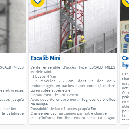
Escalib Mini
Ce
hy
ESCALB MILLS
Vente ensemble d'accès type ESCALB MILLS
Modèle Mini.
Dan
- 1 bases 47cm
cha
- 2 modules 252 cm, dont un des deux
mat
endommagés en parties supérieures (à mettre
act
es et oreilles
qu'en volée supérieure)
Ce 
Empâtement de 128*128cm
pré
 accès jusqu'à
Avec sécurité entièrement intégrées et oreilles
dir
de levage
uti
e chantier
Possibilité de faire 1 accès jusqu'à 5m
pour
r le catalogue
Chargement sur un camion par notre chantier
Le
Plus d'information directement sur le catalogue
fon
MILLS
• Un
Valeur à neuf 4000€